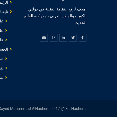
الرئي
أهدف لرفع الثقافة التقنية في دولتي
تابعنا
الكويت والوطن العربي ، ومواكبة العالم
عل
الحديث .
عل
عل
الحس
تس
تف
نس
 Sayed Mohammad AlHashemi 2017 @Dr_iHashemi