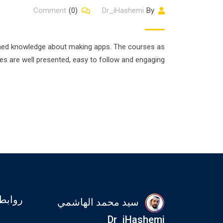
Comment
(0)
Dr_iHashemi
By
ined knowledge about making apps. The courses as
es are well presented, easy to follow and engaging.
روابط
سيد محمد الهاشمي
Dr_iHashemi