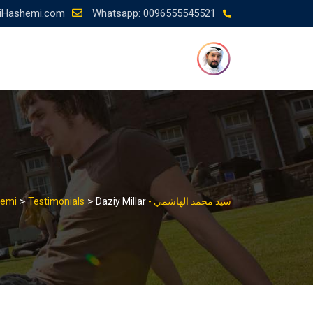
Ski
iHashemi.com
Whatsapp: 0096555545521
t
conten
>
>
سيد محمد الهاشمي - Dr_iHashemi
Daziy Millar
Testimonials