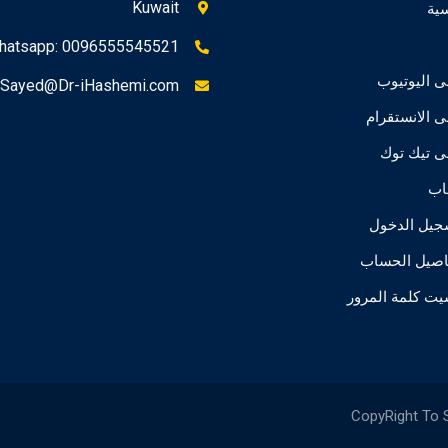
Kuwait
سية
hatsapp: 0096555545521
ى اليوتيوب
Sayed@Dr-iHashemi.com
ى الانستقرام
ى تيك توك
اب
جيل الدخول
اصيل الحساب
يت كلمة المرور
CopyRight To