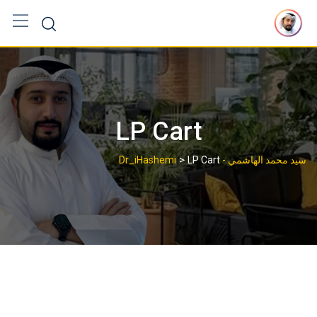
Ski
t
conten
LP Cart
>
سيد محمد الهاشمي - Dr_iHashemi
LP Cart