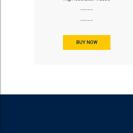
-------
-------
BUY NOW