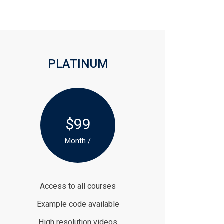
PLATINUM
$99
/ Month
Access to all courses
Example code available
High resolution videos