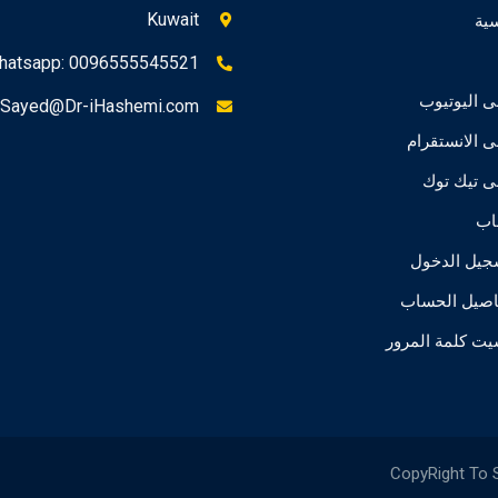
Kuwait
سية
hatsapp: 0096555545521
ى اليوتيوب
Sayed@Dr-iHashemi.com
ى الانستقرام
ى تيك توك
اب
جيل الدخول
اصيل الحساب
يت كلمة المرور
CopyRight To