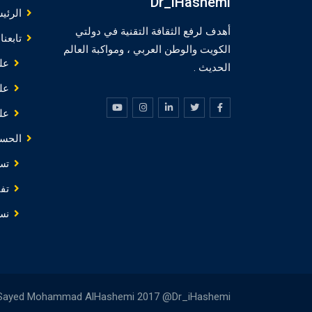
Dr_iHashemi
الرئي
أهدف لرفع الثقافة التقنية في دولتي
تابعنا
الكويت والوطن العربي ، ومواكبة العالم
عل
الحديث .
عل
عل
الحس
تس
تف
نس
 Sayed Mohammad AlHashemi 2017 @Dr_iHashemi