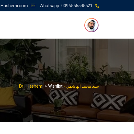
Ski
iHashemi.com
Whatsapp: 0096555545521
t
conten
>
سيد محمد الهاشمي - Dr_iHashemi
Wishlist